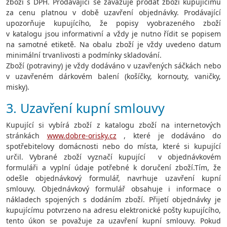
zboží s DPH. Prodávající se zavazuje prodat zboží kupujícímu
za cenu platnou v době uzavření objednávky. Prodávající
upozorňuje kupujícího, že popisy vyobrazeného zboží
v katalogu jsou informativní a vždy je nutno řídit se popisem
na samotné etiketě. Na obalu zboží je vždy uvedeno datum
minimální trvanlivosti a podmínky skladování.
Zboží (potraviny) je vždy dodáváno v uzavřených sáčkách nebo
v uzavřeném dárkovém balení (košíčky, kornouty, vaničky,
misky).
3. Uzavření kupní smlouvy
Kupující si vybírá zboží z katalogu zboží na internetových
stránkách
www.dobre-orisky.cz
, které je dodáváno do
spotřebitelovy domácnosti nebo do místa, které si kupující
určil. Vybrané zboží vyznačí kupující v objednávkovém
formuláři a vyplní údaje potřebné k doručení zboží.Tím, že
odešle objednávkový formulář, navrhuje uzavření kupní
smlouvy. Objednávkový formulář obsahuje i informace o
nákladech spojených s dodáním zboží. Přijetí objednávky je
kupujícímu potvrzeno na adresu elektronické pošty kupujícího,
tento úkon se považuje za uzavření kupní smlouvy. Pokud