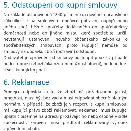
5. Odstoupení od kupní smlouvy
Na základě ustanovení § 1840 písmeno g) nového občanského
zákoníku se na smlouvy o dodávce potravin, nápojů nebo
jiného zboží běžné spotřeby dodávaného do spotřebitelovy
domácnosti nebo do jiného místa, které spotřebitel určil,
nevztahují ustanovení nového občanského zákoníku o
spotřebitelských smlouvách, proto kupující nemůže od
smlouvy na dodávku zboží (potravin) odstoupit.
Dodavatel je oprávněn od smlouvy odstoupit pouze v případě
nedostupnosti zboží (okamžitá nemožnost plnění), nedohodne-
li se s kupujícím jinak.
6. Reklamace
Prodejce odpovídá za to, že zboží má požadovanou jakost,
hmotnost, musí být bez vad a musí odpovídat obecně platným
normám. V případě, že zboží je v rozporu s kupní smlouvou,
má kupující právo zboží reklamovat. Reklamaci musí kupující
uplatnit písemně na adresu prodávajícího nebo osobně v sídle
společnosti, zároveň musí předložit reklamovaný výrobek
v původním obalu.