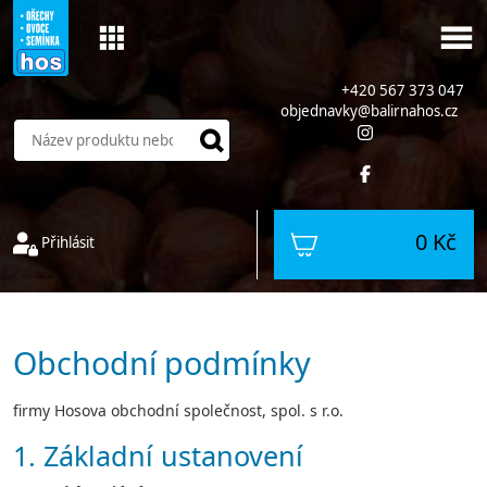
+420 567 373 047
objednavky@balirnahos.cz
0 Kč
Přihlásit
Obchodní podmínky
firmy Hosova obchodní společnost, spol. s r.o.
1. Základní ustanovení