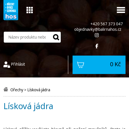
+420 567 373 047
objednavky@balirnahos.cz
0 Kč
Přihlásit
Ořechy
>
Lísková jádra
Lísková jádra