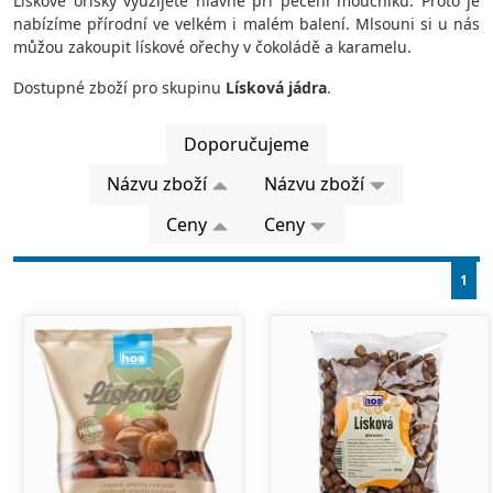
Lískové oříšky využijete hlavně při pečení moučníků. Proto je
nabízíme přírodní ve velkém i malém balení. Mlsouni si u nás
můžou zakoupit lískové ořechy v čokoládě a karamelu.
Dostupné zboží pro skupinu
Lísková jádra
.
Doporučujeme
Názvu zboží
Názvu zboží
Ceny
Ceny
1