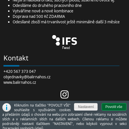
Odesíláme do druhého pracovního dne
Vytváříme nové a nové kombinace
Doprava nad 500 Kč ZDARMA
Odesílané zboží má trvanlivost ještě minimálně další 3 měsíce
Kontakt
+420 567 373 047
objednavky@balirnahos.cz
www.balirnahos.cz
Kliknutím na tlačítko "POVOLIT VŠE"
souhlasíte s využíváním cookies
a předáním údajů o chování na webu pro zobrazení cílené reklamy na sociálních
sítích a v reklamních sítích na dalších webech. Cílenou reklamu si můžete
podrobněji nastavit tlačítkem "NASTAVENÍ", nebo kdykoli vypnout v sekci
webmaster CORA 2014 - 2026 ,
www.cora.cz
Zpracování osobních údajů...