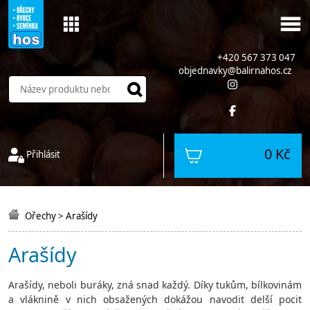
+420 567 373 047
objednavky@balirnahos.cz
0 Kč
Přihlásit
Ořechy
>
Arašídy
Arašídy
Arašídy, neboli buráky, zná snad každý. Díky tukům, bílkovinám
a vláknině v nich obsažených dokážou navodit delší pocit