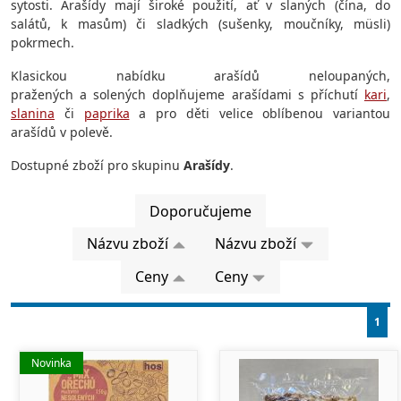
sytosti. Arašídy mají široké použití, ať v slaných (čína, do
salátů, k masům) či sladkých (sušenky, moučníky, müsli)
pokrmech.
Klasickou nabídku arašídů neloupaných,
pražených a solených doplňujeme arašídami s příchutí
kari
,
slanina
či
paprika
a pro děti velice oblíbenou variantou
arašídů v polevě.
Dostupné zboží pro skupinu
Arašídy
.
Doporučujeme
Názvu zboží
Názvu zboží
Ceny
Ceny
1
Novinka