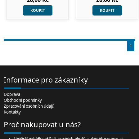
KOUPIT
KOUPIT
1
Informace pro zákazníky
Doprava
Obchodní podmínky
Zpracování osobních údajů
Kontakty
Proč nakupovat u nás?
Nejširší
nabídka oříšků
, suchých plodů,
sušeného ovoce
aj.