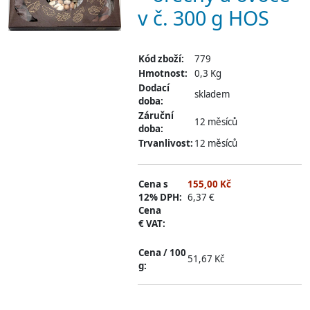
v č. 300 g HOS
Kód zboží:
779
Hmotnost:
0,3 Kg
Dodací
skladem
doba:
Záruční
12 měsíců
doba:
Trvanlivost:
12 měsíců
Cena s
155,00 Kč
12% DPH:
6,37 €
Cena
€ VAT:
Cena / 100
51,67 Kč
g: