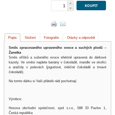
KOUPIT
Popis
Složení
Fotografie
Otázky a odpovědi
Směs zpracovaného upraveného ovoce a suchých plodů –
Žanetka
Směs oříšků a sušeného ovoce efektně upravená do dárkové
kazety. Ve směsi najdete banány v čokoládě, mandle ve skořici
a arašídy v polevách (jogurtové, mléčné čokoládě a tmavé
čokoládě).
Na tomto dárku si Vaši přátelé rádi pochutnají.
Výrobce:
Hosova obchodní společnost, spol s.r.o., 588 33 Pavlov 1,
Česká republika