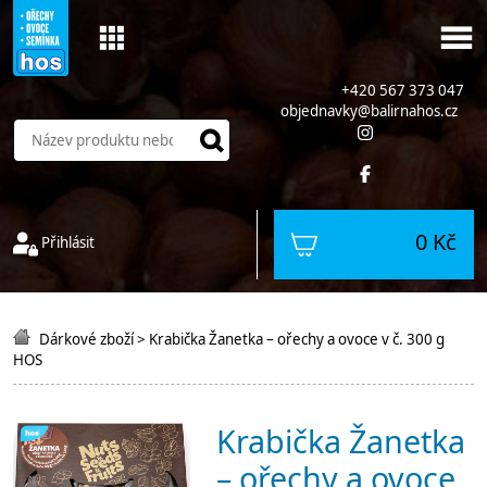
+420 567 373 047
objednavky@balirnahos.cz
0 Kč
Přihlásit
Dárkové zboží
>
Krabička Žanetka – ořechy a ovoce v č. 300 g
HOS
Krabička Žanetka
– ořechy a ovoce