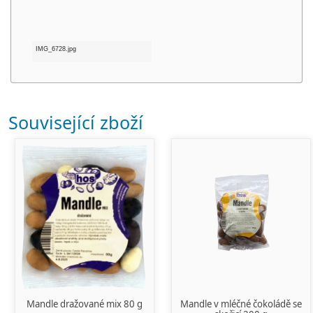
IMG_6728.jpg
Související zboží
Mandle dražované mix 80 g
Mandle v mléčné čokoládě se