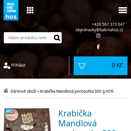
+420 567 373 047
objednavky@balirnahos.cz
0 Kč
Přihlásit
Dárkové zboží
>
Krabička Mandlová pochoutka 300 g HOS
Krabička
Mandlová