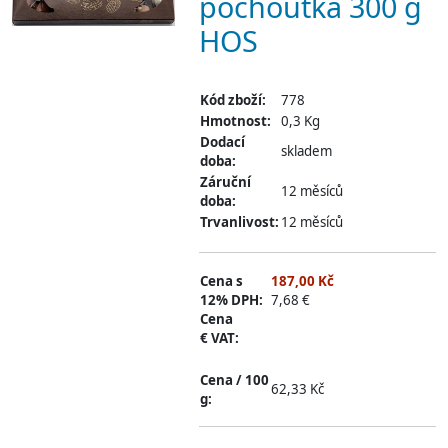
pochoutka 300 g
HOS
Kód zboží:
778
Hmotnost:
0,3 Kg
Dodací
skladem
doba:
Záruční
12 měsíců
doba:
Trvanlivost:
12 měsíců
Cena s
187,00 Kč
12% DPH:
7,68 €
Cena
€ VAT:
Cena / 100
62,33 Kč
g: