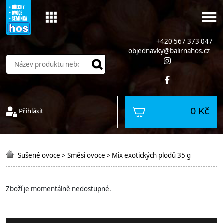
+420 567 373 047
objednavky@balirnahos.cz
0 Kč
Přihlásit
Sušené ovoce
>
Směsi ovoce
>
Mix exotických plodů 35 g
Zboží je momentálně nedostupné.