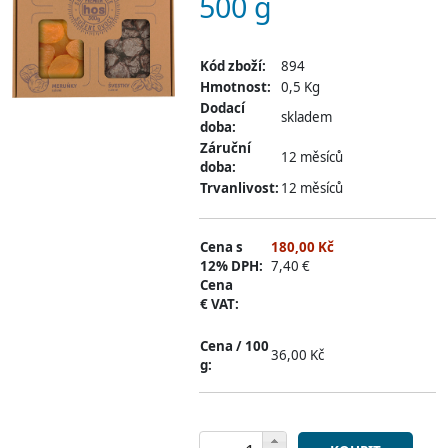
500 g
Kód zboží:
894
Hmotnost:
0,5 Kg
Dodací
skladem
doba:
Záruční
12 měsíců
doba:
Trvanlivost:
12 měsíců
Cena s
180,00 Kč
12% DPH:
7,40 €
Cena
€ VAT:
Cena / 100
36,00 Kč
g: