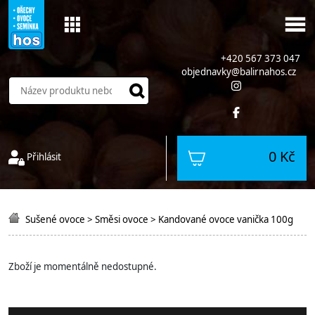
+420 567 373 047
objednavky@balirnahos.cz
0 Kč
Přihlásit
Sušené ovoce
>
Směsi ovoce
>
Kandované ovoce vanička 100g
Zboží je momentálně nedostupné.